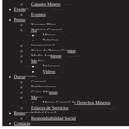
Catastro Minero
Eventos
Eventos
Prensa
Nuestro Blog
Noticias General
Minera
Petrolera
Internacional
Notas de Prensa Camipe
Medio Ambiente
Medios
Imágenes
Videos
Documentos
General
Publicaciones
Guias Mineras
Mapas
Mapas General de Derechos Mineros
Enlaces de Servicios
Responsabilidad Social
Respondsabilidad Social
Contacto