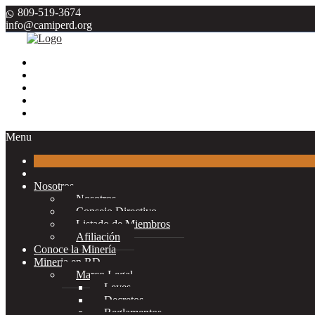
809-519-3674
info@camiperd.org
Menu
Nosotros
Nosotros
Consejo Directivo
Listado de Miembros
Afiliación
Conoce la Minería
Mineria en RD
Marco Legal
Leyes
Decretos
Reglamentos