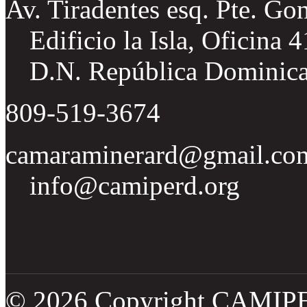
Av. Tiradentes esq. Pte. Go
Edificio la Isla, Oficina 
D.N. República Dominic
809-519-3674
camaraminerard@gmail.co
info@camiperd.org
Tweets por el @CamipeRD
© 2026 Copyright CAMIP