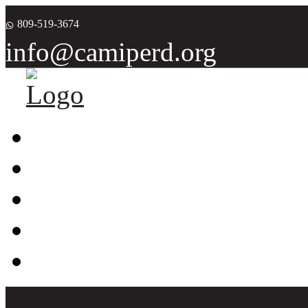
809-519-3674
info@camiperd.org