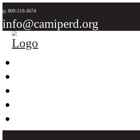
809-519-3674
info@camiperd.org