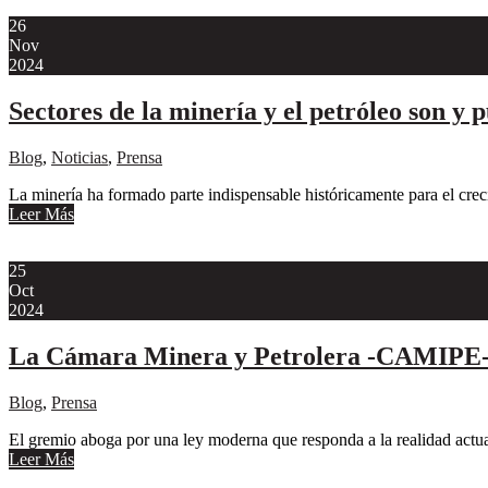
26
Nov
2024
Sectores de la minería y el petróleo son y
Blog
,
Noticias
,
Prensa
La minería ha formado parte indispensable históricamente para el crec
Leer Más
25
Oct
2024
La Cámara Minera y Petrolera -CAMIPE- d
Blog
,
Prensa
El gremio aboga por una ley moderna que responda a la realidad actu
Leer Más