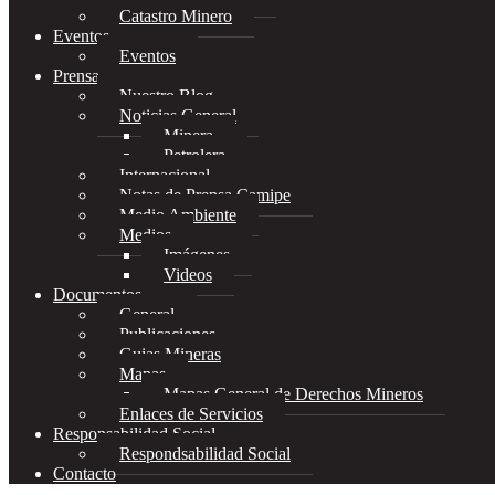
Catastro Minero
Eventos
Eventos
Prensa
Nuestro Blog
Noticias General
Minera
Petrolera
Internacional
Notas de Prensa Camipe
Medio Ambiente
Medios
Imágenes
Videos
Documentos
General
Publicaciones
Guias Mineras
Mapas
Mapas General de Derechos Mineros
Enlaces de Servicios
Responsabilidad Social
Respondsabilidad Social
Contacto