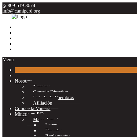
809-519-3674
info@camiperd.org
Menu
Nosotros
Nosotros
Consejo Directivo
Listado de Miembros
Afiliación
Conoce la Minería
Mineria en RD
Marco Legal
Leyes
Decretos
Reglamentos