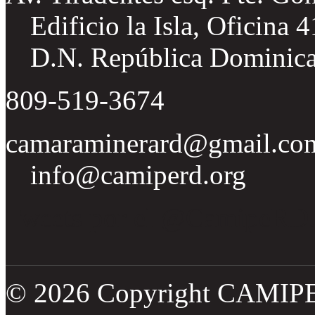
Edificio la Isla, Oficina 
D.N. República Dominic
809-519-3674
camaraminerard@gmail.co
info@camiperd.org
Tweets por el @CamipeRD
© 2026 Copyright CAMIP