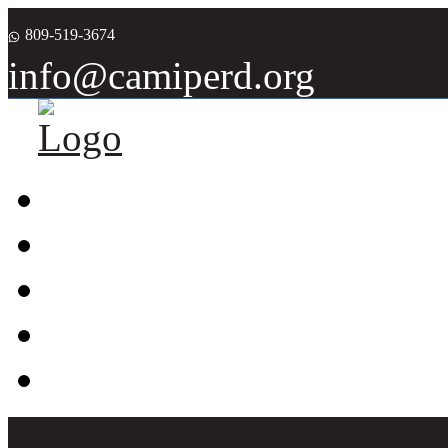
809-519-3674
info@camiperd.org