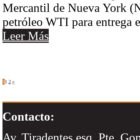
Mercantil de Nueva York (N
petróleo WTI para entrega 
Leer Más
1
1
2
»
Contacto:
Av. Tiradentes esq. Pte. Go