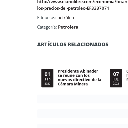
http://www.diariolibre.com/economia/financ
los-precios-del-petroleo-EF3337071
Etiquetas:
petróleo
Categoría:
Petrolera
ARTÍCULOS RELACIONADOS
Presidente Abinader
01
07
se reúne con los
nuevos directivo de la
SEP
JUL
Cámara Minera
2022
2022