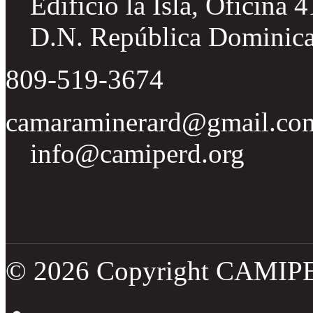
Edificio la Isla, Oficina 
D.N. República Dominic
809-519-3674
camaraminerard@gmail.co
info@camiperd.org
Tweets por el @CamipeRD
© 2026 Copyright CAMIP