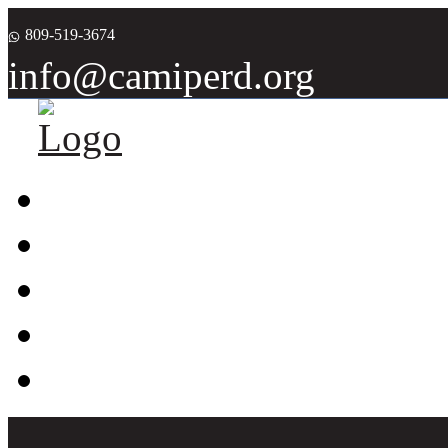
809-519-3674
info@camiperd.org