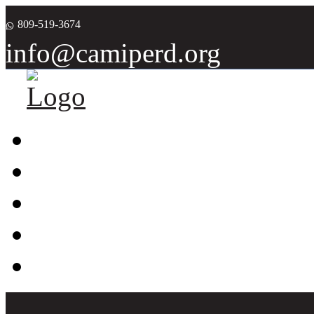
809-519-3674
info@camiperd.org