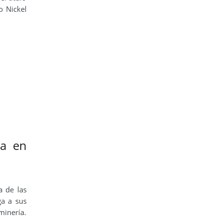
o Nickel
ia en
a de las
ga a sus
minería.