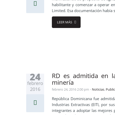
habilitante y comenzar a operar en
Limited. Esa documentación había si
LEER MÁS
24
RD es admitida en la
minería
febrero
2016
febrero 24, 2016 2:00 pm
Noticias
,
Publi
República Dominicana fue admitida
Industrias Extractivas (EITI, por 
integrantes a adoptar las mejores 