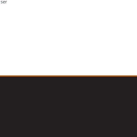
 ser
Tweets por el @CamipeRD.