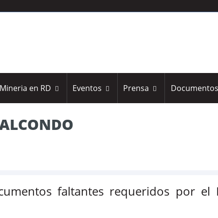
Mineria en RD
Eventos
Prensa
Documento
 FALCONDO
cumentos faltantes requeridos por e