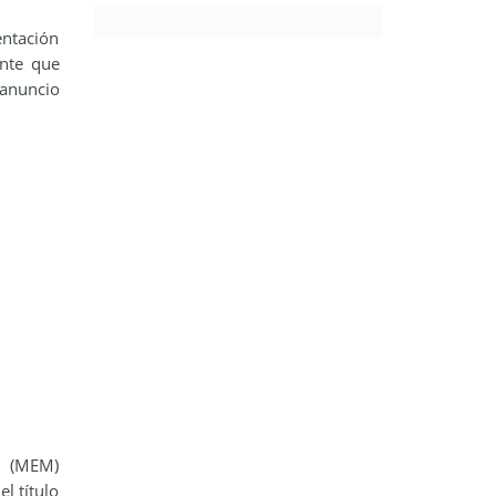
entación
ante que
 anuncio
s (MEM)
l título