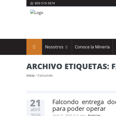
809-519-3674
Nosotros
Conoce la Minería
ARCHIVO ETIQUETAS:
Inicio
/
Falcondo
21
Falcondo entrega do
para poder operar
abril
2016
abril 21, 2016 5:11 pm
Noticias