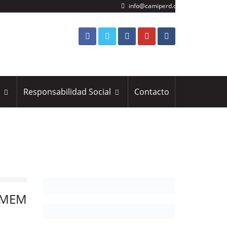
info@camiperd.org
s
Responsabilidad Social
Contacto
l MEM