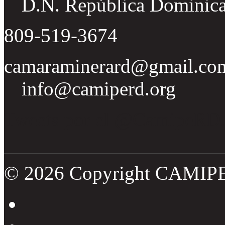
D.N. República Dominic
809-519-3674
camaraminerard@gmail.co
info@camiperd.org
Tweets por el @CamipeRD
© 2026 Copyright CAMIP