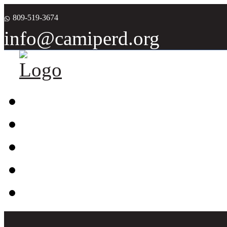
809-519-3674
info@camiperd.org