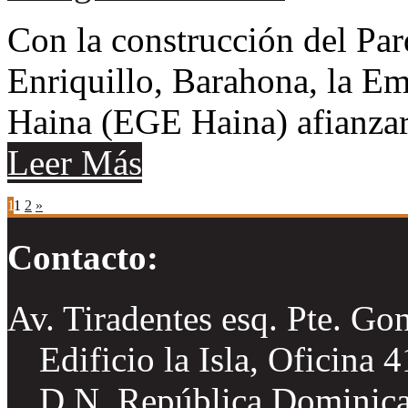
Con la construcción del Par
Enriquillo, Barahona, la E
Haina (EGE Haina) afianza
Leer Más
1
1
2
»
Contacto:
Av. Tiradentes esq. Pte. Go
Edificio la Isla, Oficina 
D.N. República Dominic