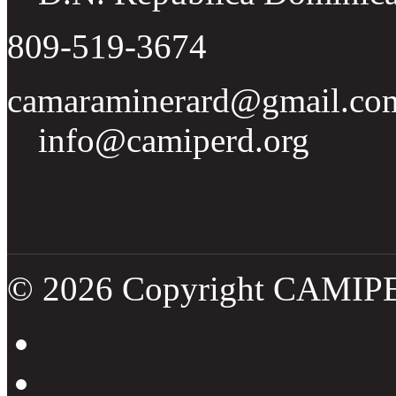
809-519-3674
camaraminerard@gmail.co
info@camiperd.org
Tweets por el @CamipeRD
© 2026 Copyright CAMIP