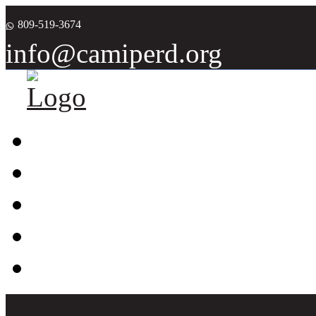
809-519-3674
info@camiperd.org