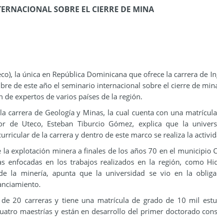
TERNACIONAL SOBRE EL CIERRE DE MINA
co), la única en República Dominicana que ofrece la carrera de In
bre de este año el seminario internacional sobre el cierre de mina
n de expertos de varios países de la región.
r la carrera de Geología y Minas, la cual cuenta con una matrícul
tor de Uteco, Esteban Tiburcio Gómez, explica que la univer
rricular de la carrera y dentro de este marco se realiza la activid
la explotación minera a finales de los años 70 en el municipio C
as enfocadas en los trabajos realizados en la región, como Hid
de la minería, apunta que la universidad se vio en la oblig
nanciamiento.
r de 20 carreras y tiene una matrícula de grado de 10 mil estu
uatro maestrías y están en desarrollo del primer doctorado con