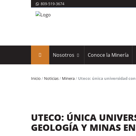
809-519-3674
Nosotros
Conoce la Minería
Inicio
/
Noticias
/
Minera
/
Uteco: única universidad con
UTECO: ÚNICA UNIVER
GEOLOGÍA Y MINAS E