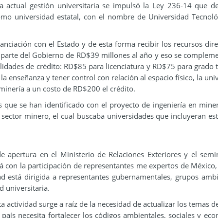
a actual gestión universitaria se impulsó la Ley 236-14 que de
 como universidad estatal, con el nombre de Universidad Tecnoló
anciación con el Estado y de esta forma recibir los recursos dire
r parte del Gobierno de RD$39 millones al año y eso se complem
lidades de crédito: RD$85 para licenciatura y RD$75 para grado t
la enseñanza y tener control con relación al espacio físico, la uni
 minería a un costo de RD$200 el crédito.
s que se han identificado con el proyecto de ingeniería en minerí
e sector minero, el cual buscaba universidades que incluyeran est
 apertura en el Ministerio de Relaciones Exteriores y el semi
á con la participación de representantes me expertos de México, 
ad está dirigida a representantes gubernamentales, grupos ambi
 universitaria.
 actividad surge a raíz de la necesidad de actualizar los temas de
 país necesita fortalecer los códigos ambientales, sociales y ec