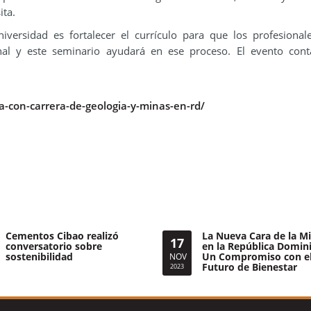
ita.
iversidad es fortalecer el currículo para que los profesional
onal y este seminario ayudará en ese proceso. El evento con
-con-carrera-de-geologia-y-minas-en-rd/
Cementos Cibao realizó
La Nueva Cara de la Mi
17
conversatorio sobre
en la República Domin
sostenibilidad
Un Compromiso con e
NOV
Futuro de Bienestar
2023