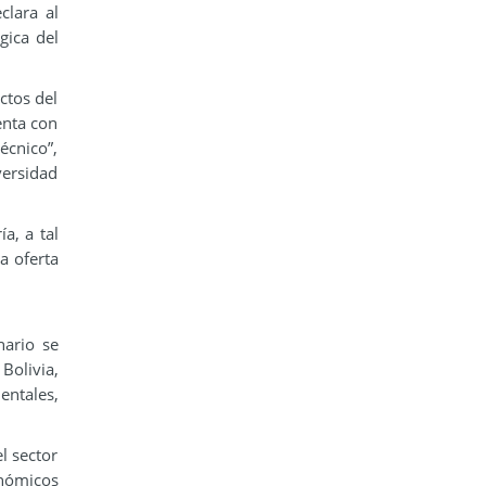
clara al
gica del
ctos del
enta con
écnico”,
versidad
a, a tal
a oferta
nario se
Bolivia,
entales,
l sector
onómicos