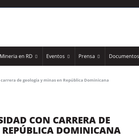
Mineria en RD
Eventos
Prensa
Documento
 carrera de geología y minas en República Dominicana
SIDAD CON CARRERA DE
N REPÚBLICA DOMINICANA