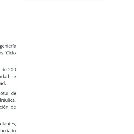
geniería
s “Ciclo
a de 200
sidad se
ad.
otuí, de
ráulica,
ación de
diantes,
sorciado