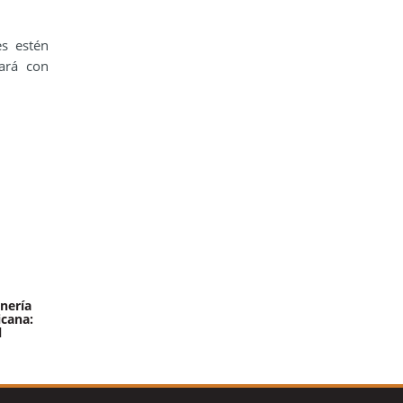
es estén
tará con
nería
icana:
l