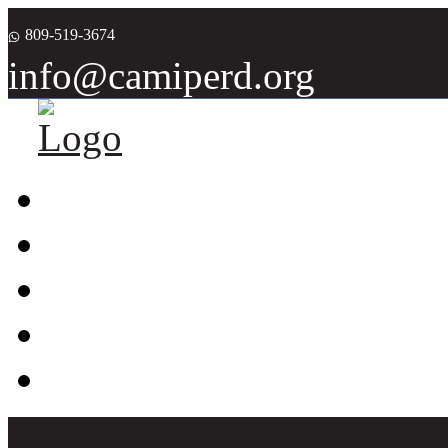
809-519-3674
info@camiperd.org