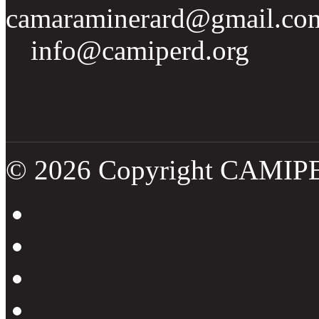
camaraminerard@gmail.co
info@camiperd.org
Tweets por el @CamipeRD
© 2026 Copyright CAMIP