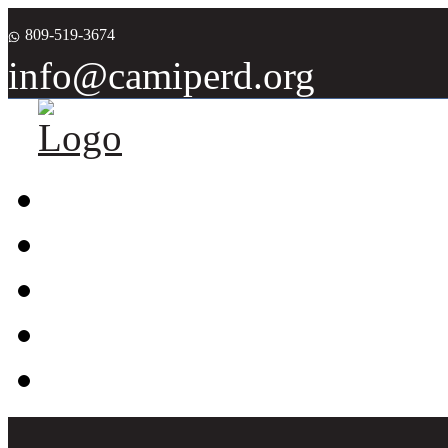
809-519-3674
info@camiperd.org