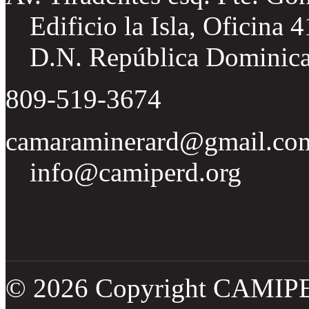
Edificio la Isla, Oficina 
D.N. República Dominic
809-519-3674
camaraminerard@gmail.co
info@camiperd.org
Tweets por el @CamipeRD
© 2026 Copyright CAMIP