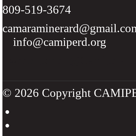
809-519-3674
camaraminerard@gmail.co
info@camiperd.org
Tweets por el @CamipeRD
© 2026 Copyright CAMIP