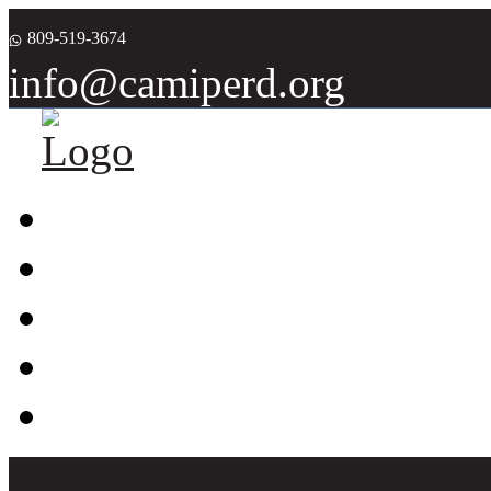
809-519-3674
info@camiperd.org