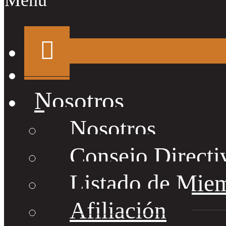
Menu
Nosotros
Nosotros
Consejo Directi
Listado de Mie
Afiliación