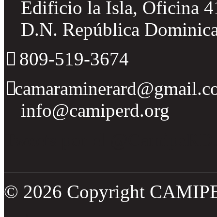
Edificio la Isla, Oficina 
D.N. República Dominic
809-519-3674
camaraminerard@gmail.c
info@camiperd.org
Tweets por el @CamipeRD
© 2026 Copyright CAMIP