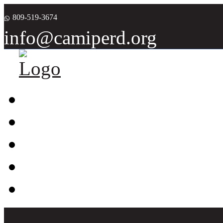
809-519-3674
info@camiperd.org