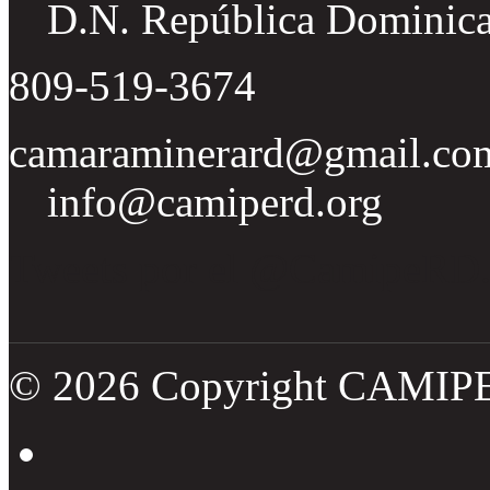
D.N. República Dominic
809-519-3674
camaraminerard@gmail.co
info@camiperd.org
Tweets por el @CamipeRD
© 2026 Copyright CAMIP