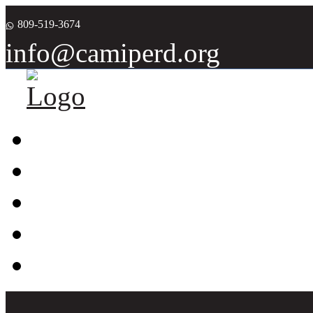
809-519-3674
info@camiperd.org