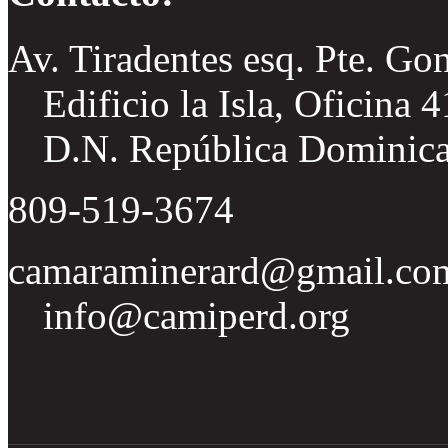
Av. Tiradentes esq. Pte. Go
Edificio la Isla, Oficina 
D.N. República Dominic
809-519-3674
camaraminerard@gmail.co
info@camiperd.org
Tweets por el @CamipeRD