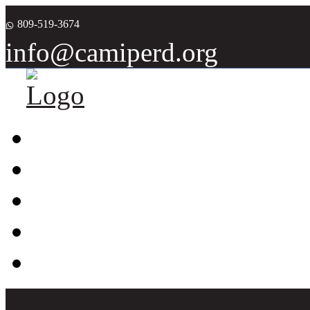
809-519-3674
info@camiperd.org