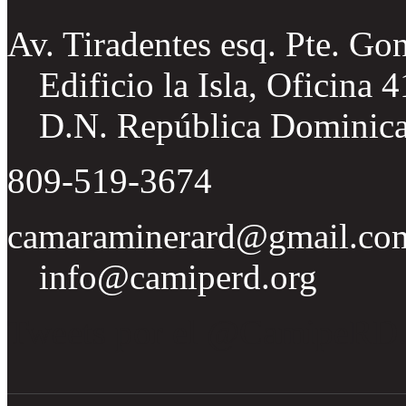
Av. Tiradentes esq. Pte. Go
Edificio la Isla, Oficina 
D.N. República Dominic
809-519-3674
camaraminerard@gmail.co
info@camiperd.org
Tweets por el @CamipeRD