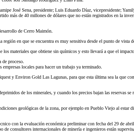
mipe José Sena, presidente; Luis Eduardo Díaz, vicepresidente; Yamily 
rtido más de 40 millones de dólares que no están registrados en la inve
desarrollo de Cerro Maimón.
a región en que se encuentra es muy sensitiva desde el punto de vista d
 los materiales que obtiene sin químicos y esto llevará a que el impac
a de proceso.
 empresas locales para hacer un trabajo ya terminado.
est y Environ Gold Las Lagunas, para que esta última sea la que compr
eprimidos de los minerales, y cuando los precios bajan las reservas se
diciones geológicas de la zona, por ejemplo en Pueblo Viejo al estar d
cnico con la evaluación económica preliminar con fecha del 29 de abri
o de consultores internacionales de minería e ingenieros están supervi