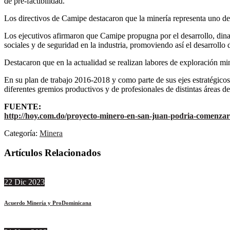
de pre-factibilidad.
Los directivos de Camipe destacaron que la minería representa uno de
Los ejecutivos afirmaron que Camipe propugna por el desarrollo, dina
sociales y de seguridad en la industria, promoviendo así el desarroll
Destacaron que en la actualidad se realizan labores de exploración min
En su plan de trabajo 2016-2018 y como parte de sus ejes estratégicos
diferentes gremios productivos y de profesionales de distintas áreas de
FUENTE:
http://hoy.com.do/proyecto-minero-en-san-juan-podria-comenzar-
Categoría:
Minera
Artículos Relacionados
22
Dic
2023
Acuerdo Minería y ProDominicana