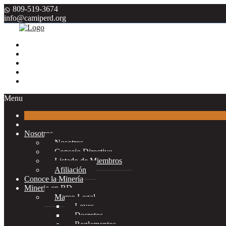
809-519-3674
info@camiperd.org
Menu
Nosotros
Nosotros
Consejo Directivo
Listado de Miembros
Afiliación
Conoce la Minería
Mineria en RD
Marco Legal
Leyes
Decretos
Reglamentos