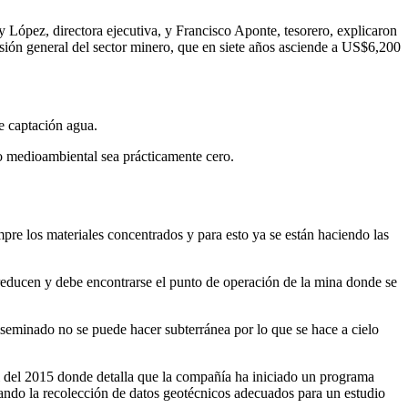
López, directora ejecutiva, y Francisco Aponte, tesorero, explicaron
rsión general del sector minero, que en siete años asciende a US$6,200
e captación agua.
to medioambiental sea prácticamente cero.
e los materiales concentrados y para esto ya se están haciendo las
 reducen y debe encontrarse el punto de operación de la mina donde se
iseminado no se puede hacer subterránea por lo que se hace a cielo
l del 2015 donde detalla que la compañía ha iniciado un programa
sando la recolección de datos geotécnicos adecuados para un estudio