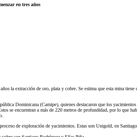
menzar en tres años
ños la extracción de oro, plata y cobre. Se estima que esta mina tiene 
 República Dominicana (Camipe), quienes destacaron que los yacimiento
stos se encuentran a más de 220 metros de profundidad, por lo que habr
o.
proceso de exploración de yacimientos. Estas son Unigold, en Santia
y cobre son Santiago Rodríguez y Elías Piña.