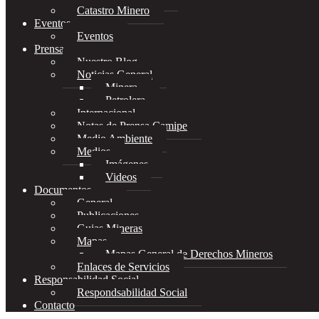
Catastro Minero
Eventos
Eventos
Prensa
Nuestro Blog
Noticias General
Minera
Petrolera
Internacional
Notas de Prensa Camipe
Medio Ambiente
Medios
Imágenes
Videos
Documentos
General
Publicaciones
Guias Mineras
Mapas
Mapas General de Derechos Mineros
Enlaces de Servicios
Responsabilidad Social
Respondsabilidad Social
Contacto