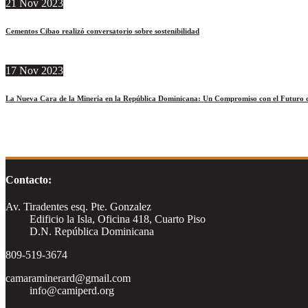
21
Nov
2023
Cementos Cibao realizó conversatorio sobre sostenibilidad
17
Nov
2023
La Nueva Cara de la Minería en la República Dominicana: Un Compromiso con el Futuro d
Contacto:
Av. Tiradentes esq. Pte. Gonzalez
Edificio la Isla, Oficina 418, Cuarto Piso
D.N. República Dominicana
809-519-3674
camaraminerard@gmail.com
info@camiperd.org