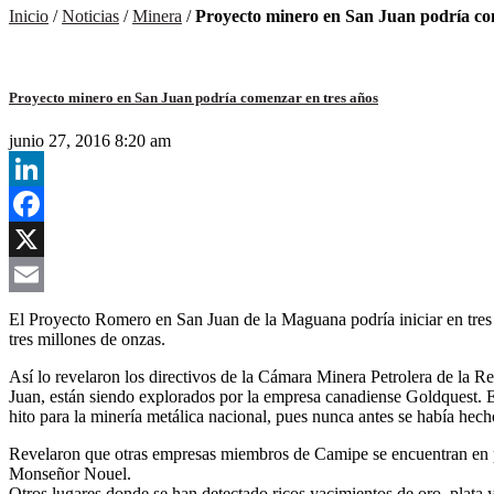
Inicio
/
Noticias
/
Minera
/
Proyecto minero en San Juan podría co
Proyecto minero en San Juan podría comenzar en tres años
junio 27, 2016 8:20 am
LinkedIn
Facebook
X
Email
El Proyecto Romero en San Juan de la Maguana podría iniciar en tres a
tres millones de onzas.
Así lo revelaron los directivos de la Cámara Minera Petrolera de la
Juan, están siendo explorados por la empresa canadiense Goldquest. E
hito para la minería metálica nacional, pues nunca antes se había hech
Revelaron que otras empresas miembros de Camipe se encuentran en 
Monseñor Nouel.
Otros lugares donde se han detectado ricos yacimientos de oro, plata 