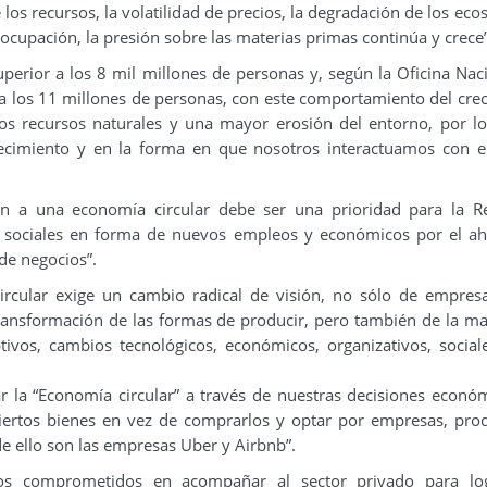
los recursos, la volatilidad de precios, la degradación de los eco
eocupación, la presión sobre las materias primas continúa y crece”
perior a los 8 mil millones de personas y, según la Oficina Nac
án a los 11 millones de personas, con este comportamiento del cre
los recursos naturales y una mayor erosión del entorno, por l
recimiento y en la forma en que nosotros interactuamos con 
ión a una economía circular debe ser una prioridad para la R
, sociales en forma de nuevos empleos y económicos por el a
de negocios”.
 circular exige un cambio radical de visión, no sólo de empres
transformación de las formas de producir, pero también de la m
ivos, cambios tecnológicos, económicos, organizativos, social
la “Economía circular” a través de nuestras decisiones econó
ciertos bienes en vez de comprarlos y optar por empresas, pro
de ello son las empresas Uber y Airbnb”.
os comprometidos en acompañar al sector privado para log