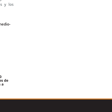
as y los
medio-
0
es de
 a