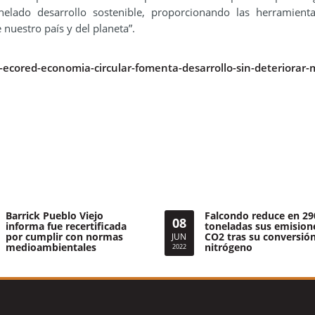
elado desarrollo sostenible, proporcionando las herramient
nuestro país y del planeta”.
ecored-economia-circular-fomenta-desarrollo-sin-deteriorar-
Barrick Pueblo Viejo
Falcondo reduce en 29
08
informa fue recertificada
toneladas sus emision
por cumplir con normas
CO2 tras su conversión
JUN
medioambientales
nitrógeno
2022