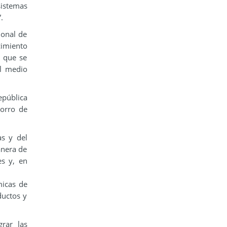
sistemas
.
ional de
cimiento
o que se
el medio
epública
horro de
as y del
anera de
es y, en
micas de
ductos y
rar las