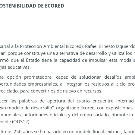
TENIBILIDAD​ ​DE​ ​ECORED
rial a la Protección Ambiental (Ecored), Rafael Ernesto Izquierd
ar” porque constituye una alternativa de desarrollo y utiliza los 
firmó que el Estado tiene la capacidad de impulsar esta modal
gias educativas.
a opción prometedora, capaz de solucionar desafíos ambie
tunidades empresariales, al integrar los residuos al ciclo pro
reciclado, para convertirlos de nuevo en recursos.
ecer las palabras de apertura del cuarto encuentro internac
uevo modelo de desarrollo”, organizado Ecored, con exposiciones,
undiales, autoridades oficiales y del empresariado, durante la 
enible (ODS12).
timos 250 años se ha basado en un modelo lineal: extraer, fabric