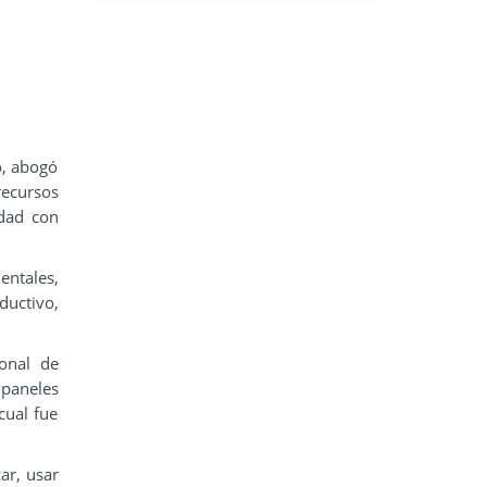
o, abogó
recursos
idad con
ntales,
ductivo,
ional de
 paneles
cual fue
ar, usar