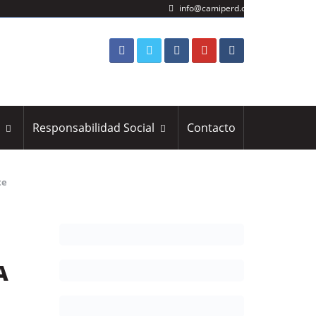
info@camiperd.org
s
Responsabilidad Social
Contacto
te
A