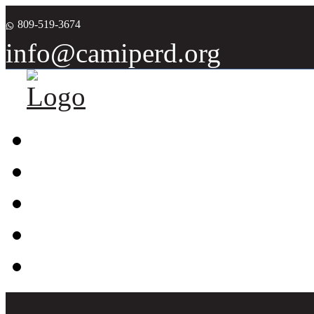
809-519-3674
info@camiperd.org