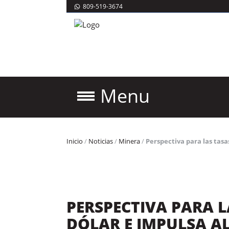
809-519-3674
Menu
Inicio
/
Noticias
/
Minera
/
Perspectiva para las tasas
PERSPECTIVA PARA L
DÓLAR E IMPULSA A