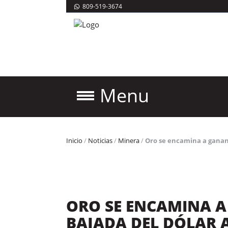
809-519-3674
Menu
Inicio
/
Noticias
/
Minera
/
Oro se encamina a gananc
ORO SE ENCAMINA 
BAJADA DEL DÓLAR A