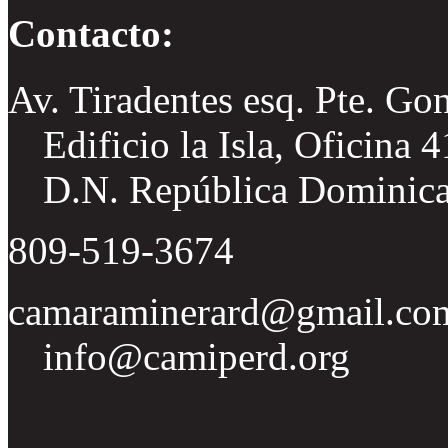
Contacto:
Av. Tiradentes esq. Pte. Go
Edificio la Isla, Oficina 
D.N. República Dominic
809-519-3674
camaraminerard@gmail.co
info@camiperd.org
Tweets por el @CamipeRD