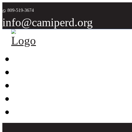
809-519-3674
info@camiperd.org