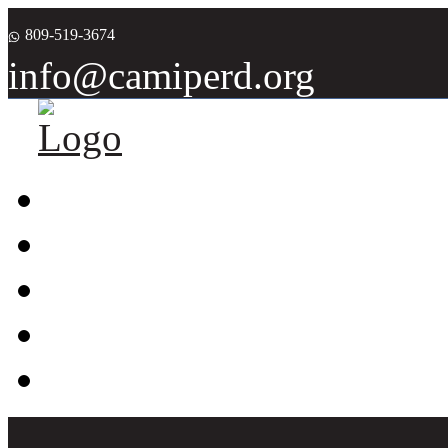
809-519-3674
info@camiperd.org