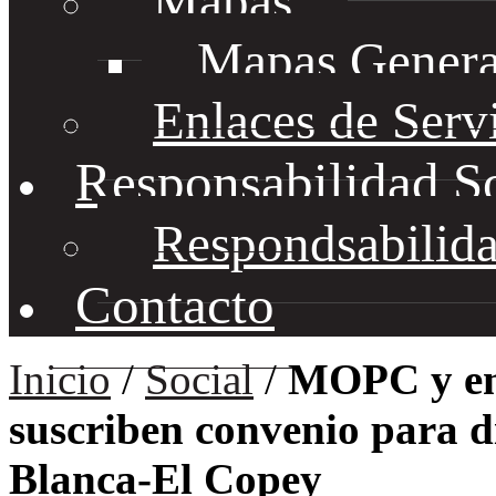
Mapas
Mapas Genera
Enlaces de Serv
Responsabilidad S
Respondsabilida
Contacto
Inicio
/
Social
/
MOPC y em
suscriben convenio para d
Blanca-El Copey