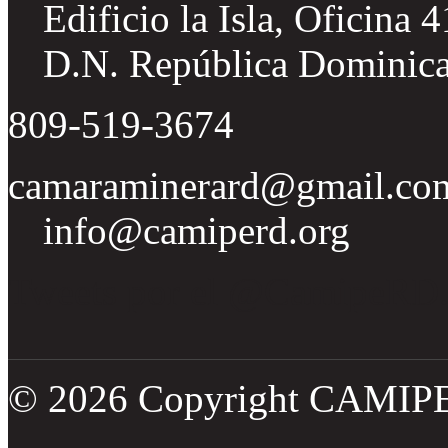
Edificio la Isla, Oficina 
D.N. República Dominic
809-519-3674
camaraminerard@gmail.co
info@camiperd.org
Tweets por el @CamipeRD
© 2026 Copyright CAMIP