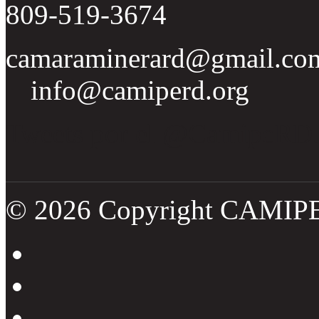
809-519-3674
camaraminerard@gmail.co
info@camiperd.org
Tweets por el @CamipeRD
© 2026 Copyright CAMIP