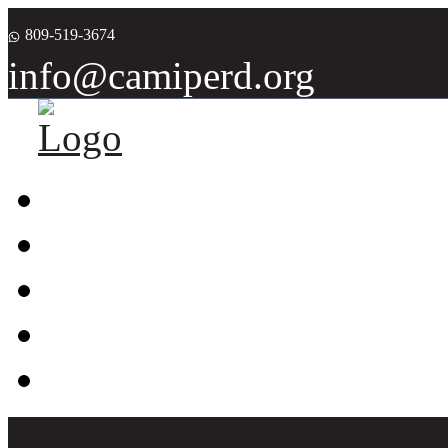
809-519-3674
info@camiperd.org