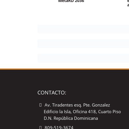
MetaRD 2036
CONTACTO:
Av. Tiradentes esq. Pte. Gonzalez
Edificio la Isla, Oficina 418, Cuarto Piso
D.N. República Dominicana
809-519-3674