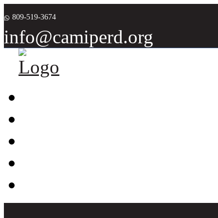
809-519-3674
info@camiperd.org