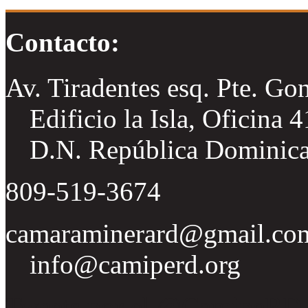
Contacto:
Av. Tiradentes esq. Pte. Go
Edificio la Isla, Oficina 
D.N. República Dominic
809-519-3674
camaraminerard@gmail.co
info@camiperd.org
Tweets por el @CamipeRD