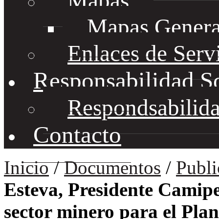
Mapas
Mapas Genera
Enlaces de Serv
Responsabilidad S
Respondsabilida
Contacto
Inicio
/
Documentos
/
Publi
Esteva, Presidente Camipe,
sector minero para el Pl