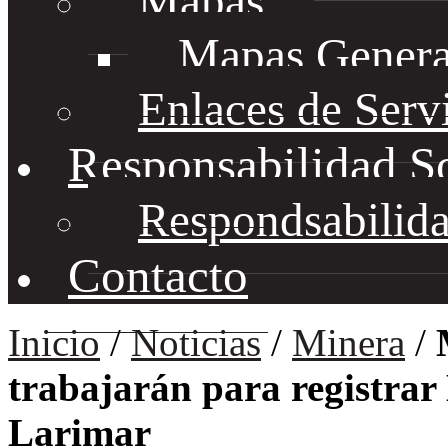
Mapas
Mapas Genera
Enlaces de Serv
Responsabilidad S
Respondsabilida
Contacto
Inicio
/
Noticias
/
Minera
/
trabajarán para registra
Larimar