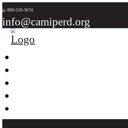
809-519-3674
info@camiperd.org