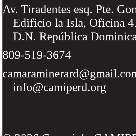
Av. Tiradentes esq. Pte. Go
Edificio la Isla, Oficina 
D.N. República Dominic
809-519-3674
camaraminerard@gmail.co
info@camiperd.org
Tweets por el @CamipeRD