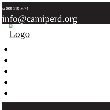
809-519-3674
info@camiperd.org