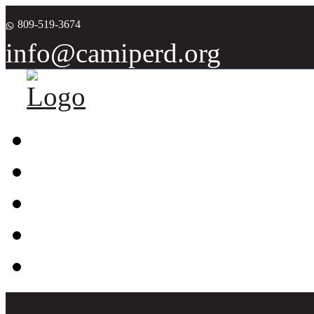
809-519-3674
info@camiperd.org