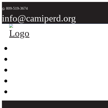
809-519-3674
info@camiperd.org