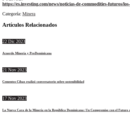
https://es.investing.com/news/noticias-de-commodities-futuros/lo
Categoría:
Minera
Artículos Relacionados
22
Dic
2023
Acuerdo Minería y ProDominicana
21
Nov
2023
Cementos Cibao realizó conversatorio sobre sostenibilidad
17
Nov
2023
La Nueva Cara de la Minería en la República Dominicana: Un Compromiso con el Futuro d