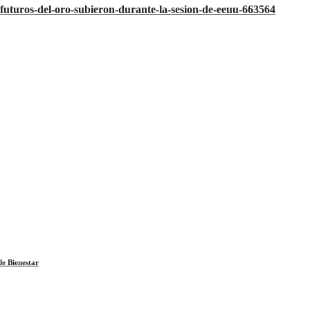
s-futuros-del-oro-subieron-durante-la-sesion-de-eeuu-663564
e Bienestar