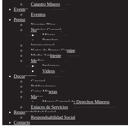
Catastro Minero
Eventos
Eventos
Prensa
Nuestro Blog
Noticias General
Minera
Petrolera
Internacional
Notas de Prensa Camipe
Medio Ambiente
Medios
Imágenes
Videos
Documentos
General
Publicaciones
Guias Mineras
Mapas
Mapas General de Derechos Mineros
Enlaces de Servicios
Responsabilidad Social
Respondsabilidad Social
Contacto