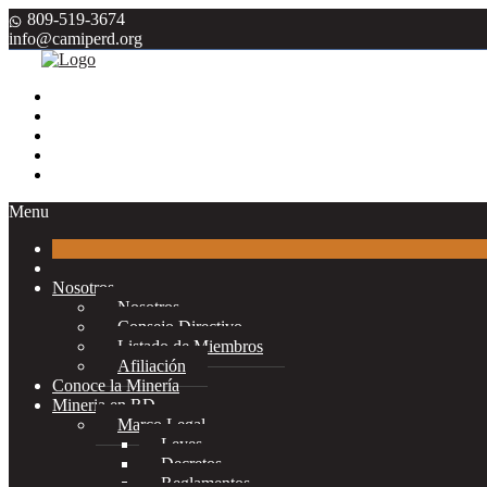
809-519-3674
info@camiperd.org
Menu
Nosotros
Nosotros
Consejo Directivo
Listado de Miembros
Afiliación
Conoce la Minería
Mineria en RD
Marco Legal
Leyes
Decretos
Reglamentos