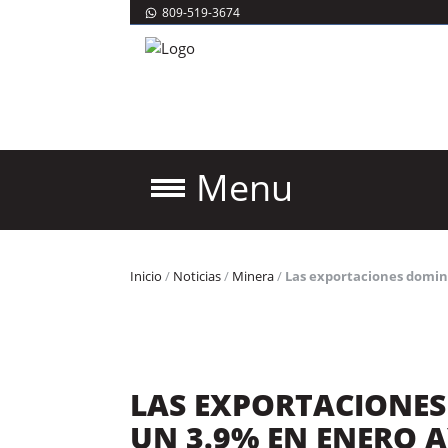
809-519-3674
Menu
Inicio
/
Noticias
/
Minera
/
Las exportaciones domin
LAS EXPORTACIONES
UN 3.9% EN ENERO 