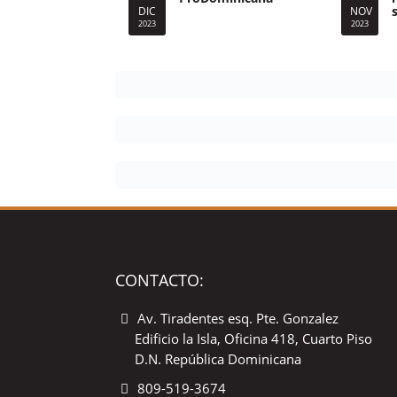
DIC
NOV
2023
2023
CONTACTO:
Av. Tiradentes esq. Pte. Gonzalez
Edificio la Isla, Oficina 418, Cuarto Piso
D.N. República Dominicana
809-519-3674