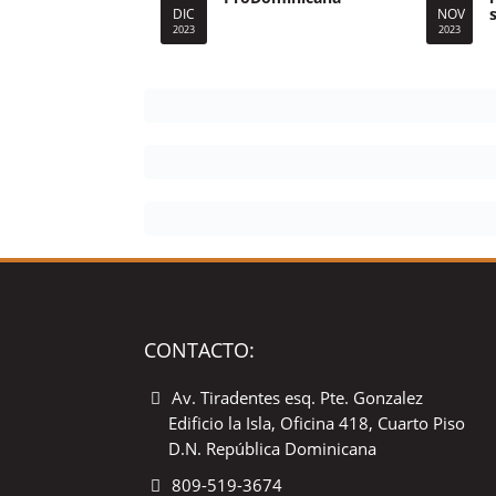
DIC
NOV
2023
2023
CONTACTO:
Av. Tiradentes esq. Pte. Gonzalez
Edificio la Isla, Oficina 418, Cuarto Piso
D.N. República Dominicana
809-519-3674