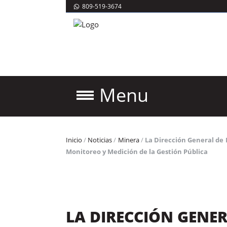
809-519-3674
Menu
Inicio
/
Noticias
/
Minera
/
La Dirección General de 
Monitoreo y Medición de la Gestión Pública
LA DIRECCIÓN GENE