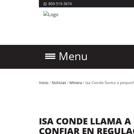
809-519-3674
Menu
Inicio
/
Noticias
/
Minera
/
Isa Conde llama a pequeñ
ISA CONDE LLAMA A
CONFIAR EN REGULA