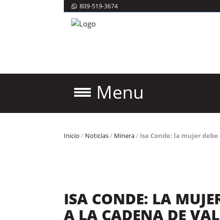
809-519-3674
Menu
Inicio
/
Noticias
/
Minera
/
Isa Conde: la mujer debe 
ISA CONDE: LA MUJE
A LA CADENA DE VAL