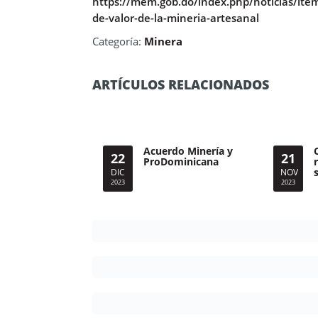
https://mem.gob.do/index.php/noticias/item
de-valor-de-la-mineria-artesanal
Categoría:
Minera
ARTÍCULOS RELACIONADOS
Acuerdo Minería y
22
21
ProDominicana
DIC
NOV
2023
2023