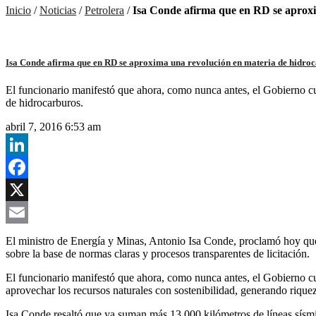
Inicio
/
Noticias
/
Petrolera
/
Isa Conde afirma que en RD se aproxi
Isa Conde afirma que en RD se aproxima una revolución en materia de hidro
El funcionario manifestó que ahora, como nunca antes, el Gobierno cu
de hidrocarburos.
abril 7, 2016 6:53 am
LinkedIn
Facebook
X
Email
El ministro de Energía y Minas, Antonio Isa Conde, proclamó hoy qu
sobre la base de normas claras y procesos transparentes de licitación.
El funcionario manifestó que ahora, como nunca antes, el Gobierno cue
aprovechar los recursos naturales con sostenibilidad, generando riquez
Isa Conde resaltó que ya suman más 13,000 kilómetros de líneas sísmic