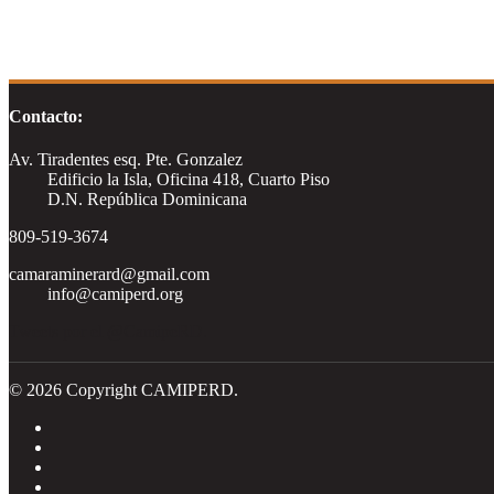
Contacto:
Av. Tiradentes esq. Pte. Gonzalez
Edificio la Isla, Oficina 418, Cuarto Piso
D.N. República Dominicana
809-519-3674
camaraminerard@gmail.com
info@camiperd.org
Tweets por el @CamipeRD.
© 2026 Copyright CAMIPERD.