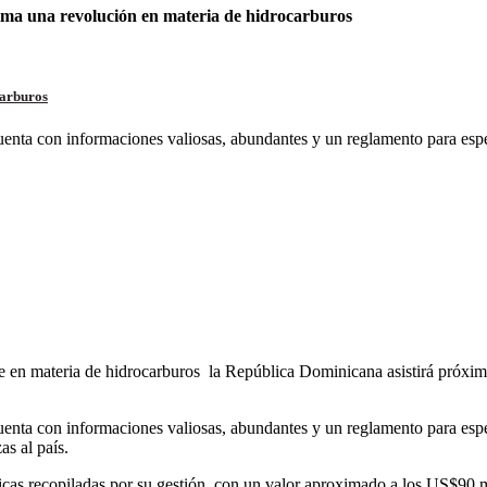
ma una revolución en materia de hidrocarburos
carburos
enta con informaciones valiosas, abundantes y un reglamento para espe
e en materia de hidrocarburos la República Dominicana asistirá próxim
nta con informaciones valiosas, abundantes y un reglamento para especi
as al país.
as recopiladas por su gestión, con un valor aproximado a los US$90 mil