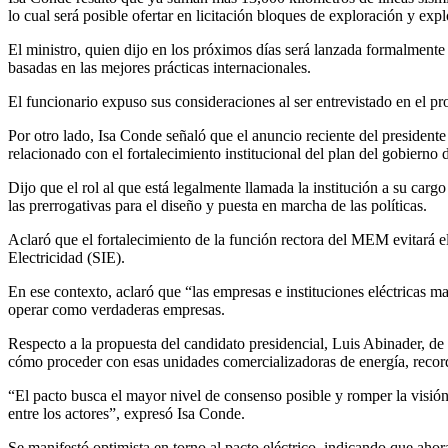
lo cual será posible ofertar en licitación bloques de exploración y expl
El ministro, quien dijo en los próximos días será lanzada formalment
basadas en las mejores prácticas internacionales.
El funcionario expuso sus consideraciones al ser entrevistado en el
Por otro lado, Isa Conde señaló que el anuncio reciente del presidente
relacionado con el fortalecimiento institucional del plan del gobierno 
Dijo que el rol al que está legalmente llamada la institución a su carg
las prerrogativas para el diseño y puesta en marcha de las políticas.
Aclaró que el fortalecimiento de la función rectora del MEM evitará e
Electricidad (SIE).
En ese contexto, aclaró que “las empresas e instituciones eléctricas m
operar como verdaderas empresas.
Respecto a la propuesta del candidato presidencial, Luis Abinader, de c
cómo proceder con esas unidades comercializadoras de energía, record
“El pacto busca el mayor nivel de consenso posible y romper la visión 
entre los actores”, expresó Isa Conde.
Se manifestó optimista en torno al pacto eléctrico, indicando que aho