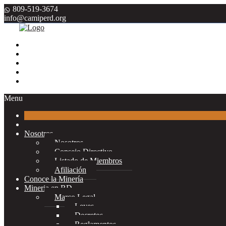
809-519-3674
info@camiperd.org
Menu
Nosotros
Nosotros
Consejo Directivo
Listado de Miembros
Afiliación
Conoce la Minería
Mineria en RD
Marco Legal
Leyes
Decretos
Reglamentos