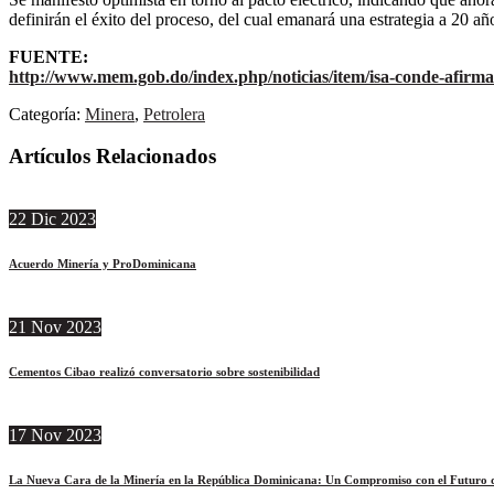
definirán el éxito del proceso, del cual emanará una estrategia a 20 año
FUENTE:
http://www.mem.gob.do/index.php/noticias/item/isa-conde-afirm
Categoría:
Minera
,
Petrolera
Artículos Relacionados
22
Dic
2023
Acuerdo Minería y ProDominicana
21
Nov
2023
Cementos Cibao realizó conversatorio sobre sostenibilidad
17
Nov
2023
La Nueva Cara de la Minería en la República Dominicana: Un Compromiso con el Futuro d