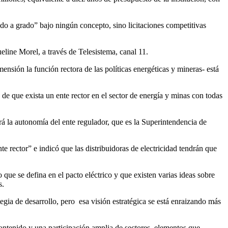
do a grado” bajo ningún concepto, sino licitaciones competitivas
ine Morel, a través de Telesistema, canal 11.
nsión la función rectora de las políticas energéticas y mineras- está
 de que exista un ente rector en el sector de energía y minas con todas
rá la autonomía del ente regulador, que es la Superintendencia de
e rector” e indicó que las distribuidoras de electricidad tendrán que
 que se defina en el pacto eléctrico y que existen varias ideas sobre
s.
egia de desarrollo, pero esa visión estratégica se está enraizando más
contenido y una participación amplia de sectores, elementos que