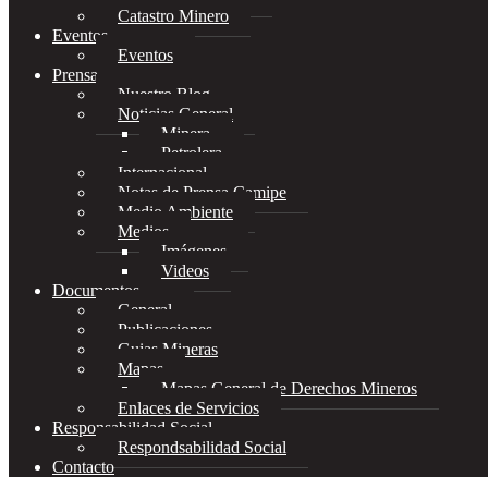
Catastro Minero
Eventos
Eventos
Prensa
Nuestro Blog
Noticias General
Minera
Petrolera
Internacional
Notas de Prensa Camipe
Medio Ambiente
Medios
Imágenes
Videos
Documentos
General
Publicaciones
Guias Mineras
Mapas
Mapas General de Derechos Mineros
Enlaces de Servicios
Responsabilidad Social
Respondsabilidad Social
Contacto