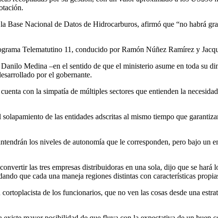
otación.
e la Base Nacional de Datos de Hidrocarburos, afirmó que “no habrá gra
 programa Telematutino 11, conducido por Ramón Núñez Ramírez y Jacquel
 Danilo Medina –en el sentido de que el ministerio asume en toda su dime
desarrollado por el gobernante.
o cuenta con la simpatía de múltiples sectores que entienden la necesidad
l solapamiento de las entidades adscritas al mismo tiempo que garantiza
antendrán los niveles de autonomía que le corresponden, pero bajo un ent
onvertir las tres empresas distribuidoras en una sola, dijo que se hará lo
ando que cada una maneja regiones distintas con características propia
cortoplacista de los funcionarios, que no ven las cosas desde una estrat
ra existe mayor posibilidad de que fluya con la expectativa de un buen 