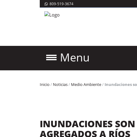
809-519-3674
Menu
Inicio
/
Noticias
/
Medio Ambiente
/
Inundaciones so
INUNDACIONES SON 
AGREGADOS A RÍOS