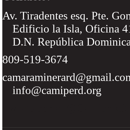
Av. Tiradentes esq. Pte. Go
Edificio la Isla, Oficina 
D.N. República Dominic
809-519-3674
camaraminerard@gmail.co
info@camiperd.org
Tweets por el @CamipeRD