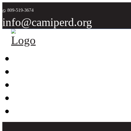
809-519-3674
info@camiperd.org