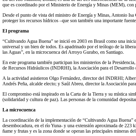
que es coordinado por el Ministerio de Energía y Minas (MEM), con par
Desde el punto de vista del ministro de Energía y Minas, Antonio Isa C
proteger los recursos hídricos –que son también una importante fuente d
El programa
“Cultivando Agua Buena” se inició en 2003 en Brasil como una iniciati
universal y un bien de todos. Es apadrinado por el teólogo de la libe
las Aguas”, en la microcuenca del Arroyo Gurabo, en Santiago.
En este programa también participan los ministerios de la Presidenc
de Recursos Hidráulicos (INDRHI), la Asociación para el Desarrollo
A la actividad asistieron Olgo Fernández, director del INDRHI; Albe
Andrés Peña, alcalde electo; y Saúl Abreu, director la Asociación par
El compromiso está inspirado en la Carta de la Tierra y su mística simb
(solidaridad y cultura de paz). Las personas de la comunidad deposita
La microcuenca
La coordinación de la implementación de “Cultivando Agua Buena” en
desembocadura, en el río Yuna- y una extensión aproximada de 223 kil
ñame y frutas y es la zona donde se operan las principales mineras del