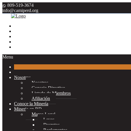
809-519-3674
info@camiperd.org
Menu
Nosotros
Nosotros
Consejo Directivo
Listado de Miembros
Afiliación
Conoce la Minería
Mineria en RD
Marco Legal
Leyes
Decretos
Reglamentos