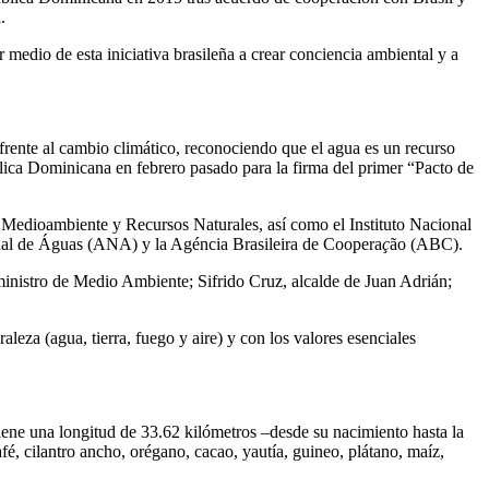
.
 medio de esta iniciativa brasileña a crear conciencia ambiental y a
frente al cambio climático, reconociendo que el agua es un recurso
blica Dominicana en febrero pasado para la firma del primer “Pacto de
 Medioambiente y Recursos Naturales, así como el Instituto Nacional
onal de Águas (ANA) y la Agéncia Brasileira de Coopera
ç
ão (ABC).
inistro de Medio Ambiente; Sifrido Cruz, alcalde de Juan Adrián;
leza (agua, tierra, fuego y aire) y con los valores esenciales
ne una longitud de 33.62 kilómetros –desde su nacimiento hasta la
, cilantro ancho, orégano, cacao, yautía, guineo, plátano, maíz,