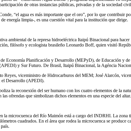
ticipación de otras instancias públicas, privadas y de la sociedad civil
onde, “el agua es más importante que el oro”, por lo que contribuir por
e energía limpia-, es una cuestión vital para la institución que dirige.
va ambiental de la represa hidroeléctrica Itaipú Binacional para hacer 
ración, filósofo y ecologista brasileño Leonardo Boff, quien visitó Repú
ia, de Economía Planificación y Desarrollo (MEPyD), de Educación y de
 (APEDI) y Sur Futuro. De Brasil, Itaipú Binacional, la Agéncia Naci
rto Reyes, viceministro de Hidrocarburos del MEM; José Alarcón, vicem
a el Desarrollo (APEDI).
oliza la reconexión del ser humano con los cuatro elementos de la natura
n las ofrendas que simbolizan dichos elementos en una especie del altar.
 la microcuenca del Río Maimón está a cargo del INDRHI. La zona tie
ómetros cuadrados. En el área que rodea la microcuenca se produce café
 país.