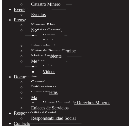
Catastro Minero
Eventos
Eventos
Prensa
Nuestro Blog
Noticias General
Minera
Petrolera
Internacional
Notas de Prensa Camipe
Medio Ambiente
Medios
Imágenes
Videos
Documentos
General
Publicaciones
Guias Mineras
Mapas
Mapas General de Derechos Mineros
Enlaces de Servicios
Responsabilidad Social
Respondsabilidad Social
Contacto