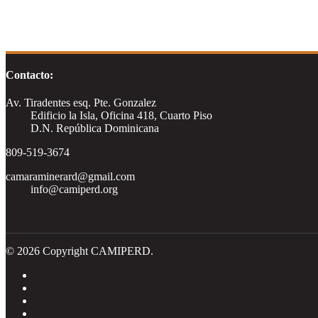
Contacto:
Av. Tiradentes esq. Pte. Gonzalez
Edificio la Isla, Oficina 418, Cuarto Piso
D.N. República Dominicana
809-519-3674
camaraminerard@gmail.com
info@camiperd.org
Tweets por el @CamipeRD.
© 2026 Copyright CAMIPERD.