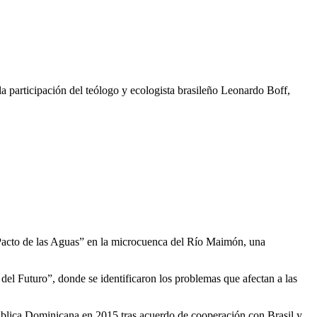
 participación del teólogo y ecologista brasileño Leonardo Boff,
 “Pacto de las Aguas” en la microcuenca del Río Maimón, una
del Futuro”, donde se identificaron los problemas que afectan a las
blica Dominicana en 2015 tras acuerdo de cooperación con Brasil y