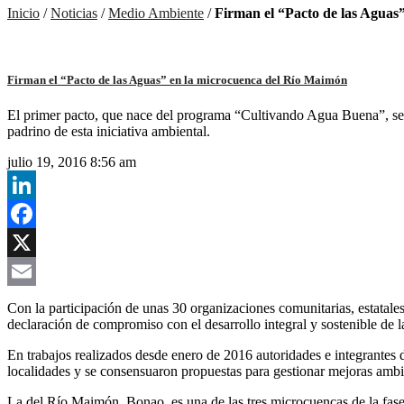
Inicio
/
Noticias
/
Medio Ambiente
/
Firman el “Pacto de las Aguas
Firman el “Pacto de las Aguas” en la microcuenca del Río Maimón
El primer pacto, que nace del programa “Cultivando Agua Buena”, se f
padrino de esta iniciativa ambiental.
julio 19, 2016 8:56 am
LinkedIn
Facebook
X
Email
Con la participación de unas 30 organizaciones comunitarias, estatal
declaración de compromiso con el desarrollo integral y sostenible de l
En trabajos realizados desde enero de 2016 autoridades e integrantes 
localidades y se consensuaron propuestas para gestionar mejoras ambie
La del Río Maimón, Bonao, es una de las tres microcuencas de la fa