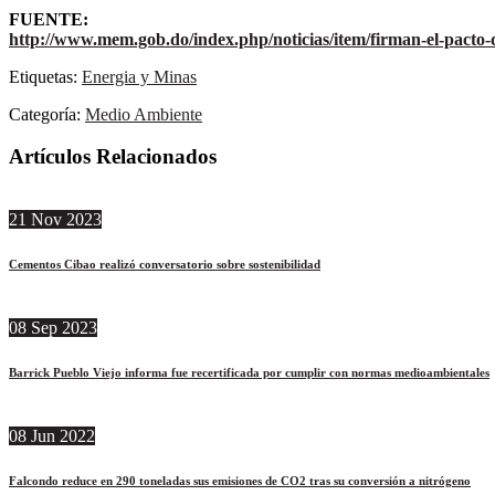
FUENTE:
http://www.mem.gob.do/index.php/noticias/item/firman-el-pacto-
Etiquetas:
Energia y Minas
Categoría:
Medio Ambiente
Artículos Relacionados
21
Nov
2023
Cementos Cibao realizó conversatorio sobre sostenibilidad
08
Sep
2023
Barrick Pueblo Viejo informa fue recertificada por cumplir con normas medioambientales
08
Jun
2022
Falcondo reduce en 290 toneladas sus emisiones de CO2 tras su conversión a nitrógeno