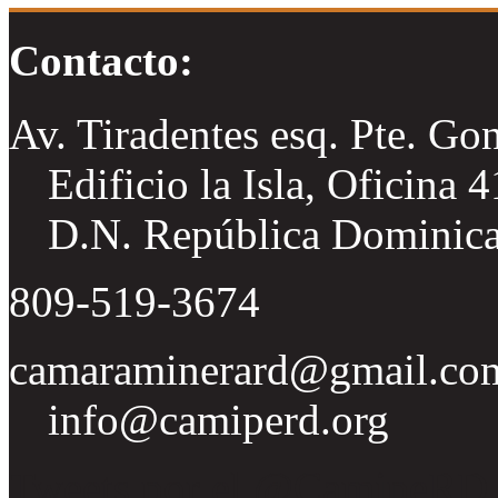
Contacto:
Av. Tiradentes esq. Pte. Go
Edificio la Isla, Oficina 
D.N. República Dominic
809-519-3674
camaraminerard@gmail.co
info@camiperd.org
Tweets por el @CamipeRD