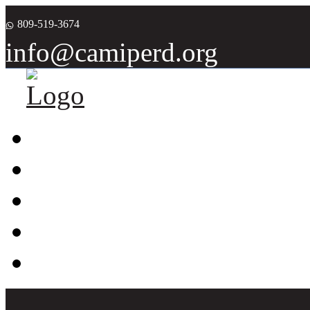
809-519-3674
info@camiperd.org