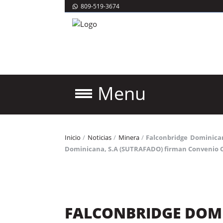
809-519-3674
Menu
Inicio
/
Noticias
/
Minera
/
Falconbridge Dominican
Dominicana, S.A (SUTRAFADO) firman Convenio C
FALCONBRIDGE DOMIN