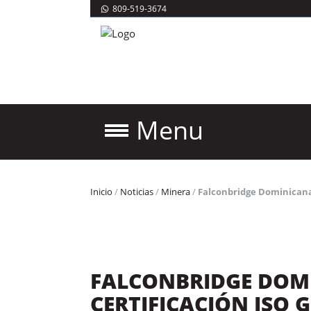
809-519-3674
Menu
Inicio
/
Noticias
/
Minera
/
Falconbridge Dominicana 
FALCONBRIDGE DOM
CERTIFICACIÓN ISO 