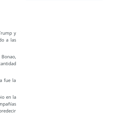
 Trump y
do a las
e Bonao,
cantidad
a fue la
io en la
mpañías
predecir