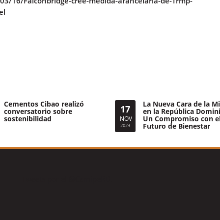
03/16/Falconbridge-cree-medida-arancelaria-de-Trmp-
el
Cementos Cibao realizó
La Nueva Cara de la Mi
17
conversatorio sobre
en la República Domin
sostenibilidad
Un Compromiso con e
NOV
Futuro de Bienestar
2023
Tweets por el @CamipeRD.