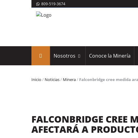
809-519-3674
Nosotros
Conoce la Minería
Inicio
/
Noticias
/
Minera
/
Falconbridge cree medida ara
FALCONBRIDGE CREE 
AFECTARÁ A PRODUCT