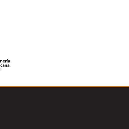
nería
icana:
l