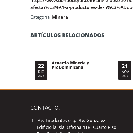
https://www.bonaocitydr.com/single-post/2018/
afectar%C3%A1-a-productores-de-n%C3%ADqu
Categoría:
Minera
ARTÍCULOS RELACIONADOS
Acuerdo Minería y
22
21
ProDominicana
DIC
NOV
2023
2023
CONTACTO:
Av. Tiradentes esq. Pte. Gonzalez
Edificio la Isla, Oficina 418, Cuarto Piso