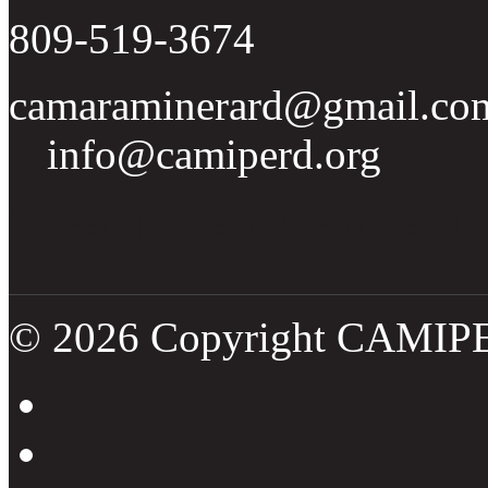
809-519-3674
camaraminerard@gmail.co
info@camiperd.org
Tweets por el @CamipeRD
© 2026 Copyright CAMIP