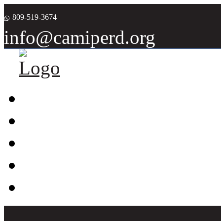
809-519-3674
info@camiperd.org