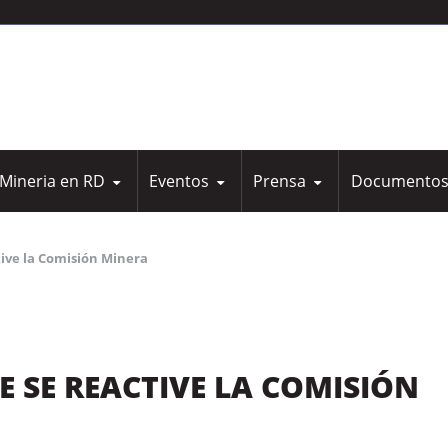
Mineria en RD
Eventos
Prensa
Documento
Notas de Prensa Camipe
Leyes
Marco Legal
Eventos
Nuestro Blog
General
ive la Comisión Minera
 SE REACTIVE LA COMISIÓN