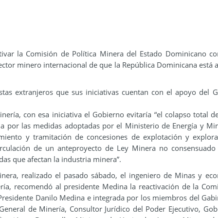
ctivar la Comisión de Política Minera del Estado Dominicano 
ector minero internacional de que la República Dominicana está a
istas extranjeros que sus iniciativas cuentan con el apoyo del 
ería, con esa iniciativa el Gobierno evitaría “el colapso total de
a por las medidas adoptadas por el Ministerio de Energía y Mi
miento y tramitación de concesiones de explotación y explor
irculación de un anteproyecto de Ley Minera no consensuado
as que afectan la industria minera”.
era, realizado el pasado sábado, el ingeniero de Minas y ec
ría, recomendó al presidente Medina la reactivación de la Com
l Presidente Danilo Medina e integrada por los miembros del Gabi
General de Minería, Consultor Jurídico del Poder Ejecutivo, Go