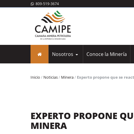
809-519-3674
Nosotros
Conoce la Minería
Nosotros
Inicio
/
Noticias
/
Minera
/
Experto propone que se react
EXPERTO PROPONE QUE
MINERA