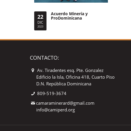
Acuerdo Minería y
22
ProDominicana
DIC
2023
CONTACTO:
Av. Tiradentes esq. Pte. Gonzalez
Edificio la Isla, Oficina 418, Cuarto Piso
D.N. República Dominicana
809-519-3674
camaraminerard@gmail.com
info@camiperd.org