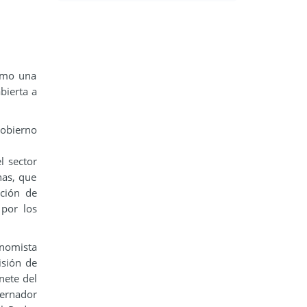
como una
bierta a
Gobierno
l sector
nas, que
ación de
 por los
onomista
isión de
nete del
bernador