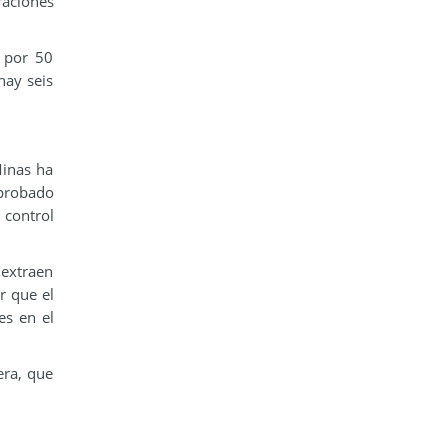
raciones
s por 50
hay seis
Minas ha
aprobado
 control
 extraen
r que el
es en el
era, que