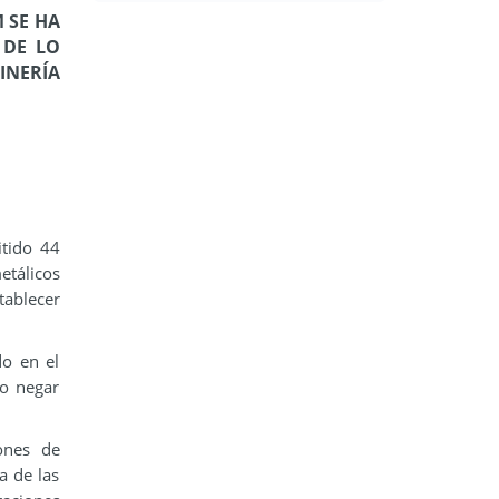
 SE HA
 DE LO
INERÍA
itido 44
etálicos
tablecer
do en el
 o negar
ones de
a de las