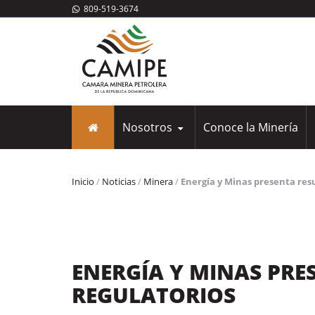
809-519-3674
Nosotros
Conoce la Minería
Nosotros
Inicio
/
Noticias
/
Minera
/
Energía y Minas presenta res
ENERGÍA Y MINAS PRE
REGULATORIOS