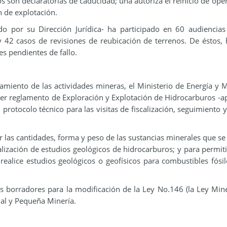
s son declaratorias de caducidad; una autoriza el reinicio de ope
n de explotación.
do por su Dirección Jurídica- ha participado en 60 audiencia
 y 42 casos de revisiones de reubicación de terrenos. De éstos, 
es pendientes de fallo.
namiento de las actividades mineras, el Ministerio de Energía y 
imer reglamento de Exploración y Explotación de Hidrocarburos -
protocolo técnico para las visitas de fiscalización, seguimiento y
 las cantidades, forma y peso de las sustancias minerales que se
alización de estudios geológicos de hidrocarburos; y para permiti
ealice estudios geológicos o geofísicos para combustibles fósil
os borradores para la modificación de la Ley No.146 (la Ley Min
al y Pequeña Minería.