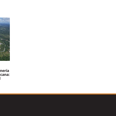
nería
icana:
l