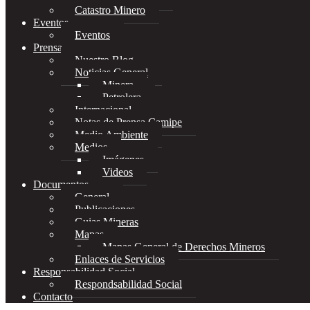
Catastro Minero
Eventos
Eventos
Prensa
Nuestro Blog
Noticias General
Minera
Petrolera
Internacional
Notas de Prensa Camipe
Medio Ambiente
Medios
Imágenes
Videos
Documentos
General
Publicaciones
Guias Mineras
Mapas
Mapas General de Derechos Mineros
Enlaces de Servicios
Responsabilidad Social
Respondsabilidad Social
Contacto