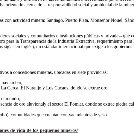
e ha orientado acerca de la responsabilidad social y ambiental de la mine
cias con actividad minera: Santiago, Puerto Plata, Monseñor Nouel, Sá
íderes sociales y comunitarios e instituciones públicas y privadas- que
 Foro para la Transparencia de la Industria Extractiva, requerimiento p
sus siglas en inglés), un estándar internacional que exige a los gobierno
tivos a concesiones mineras, ubicadas en siete provincias:
e hay ámbar;
La Cerca, El Naranjo y Los Cacaos, donde se extrae oro;
n el mundo;
sencia de oro aluvionaly el sector El Pomier, donde se extrae piedra ca
obo), comunidades que cuentan con yacimientos de yeso.
iones-de-vida-de-los-pequenos-mineros/