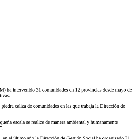
(MEM) ha intervenido 31 comunidades en 12 provincias desde mayo de
tivas.
iedra caliza de comunidades en las que trabaja la Dirección de
pequeña escala se realice de manera ambiental y humanamente
”.
r- en el último año la Dirección de Gestión Social ha organizado 31