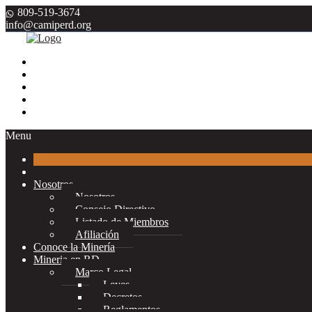
809-519-3674
info@camiperd.org
Menu
Nosotros
Nosotros
Consejo Directivo
Listado de Miembros
Afiliación
Conoce la Minería
Mineria en RD
Marco Legal
Leyes
Decretos
Reglamentos