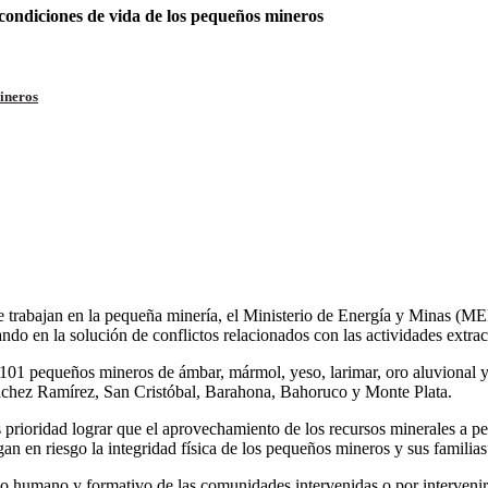
condiciones de vida de los pequeños mineros
ineros
que trabajan en la pequeña minería, el Ministerio de Energía y Minas 
o en la solución de conflictos relacionados con las actividades extrac
1 pequeños mineros de ámbar, mármol, yeso, larimar, oro aluvional y p
nchez Ramírez, San Cristóbal, Barahona, Bahoruco y Monte Plata.
 prioridad lograr que el aprovechamiento de los recursos minerales a 
n en riesgo la integridad física de los pequeños mineros y sus familias
ollo humano y formativo de las comunidades intervenidas o por interveni