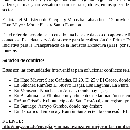
talleres, charlas y conversatorios con los trabajadores, en los que se l
sector.
En total, el Ministerio de Energía y Minas ha trabajado en 12 provin
Hato Mayor, Monte Plata y Santo Domingo.
En el referido período se ha creado una base de datos -con apoyo de l
contactos. Esta data sirvió de soporte para la realización del Primer
Iniciativa para la Transparencia de la Industria Extractiva (EITI, por 
mineras.
Solución de conflictos
Estas son las comunidades intervenidas para solucionar conflictos rela
En Hato Mayor: Siete Cañadas, El 29, El 25 y El Cacao, dond
En Sánchez Ramírez:El Nuevo Llagal, Las Lagunas, La Piñita, 
En Monseñor Nouel: Juan Adrián, donde hay lajas;
En Barahona: La Filipina,con yacimientos de larimar, únicos e
EnSan Cristóbal: el municipio de San Cristóbal, que registra pre
En Santiago: Arroyo Gurabo, donde hay ámbar;
En Bahoruco: Barranca y Ramón Santana (en la concesión El J
FUENTE:
http://hoy.com.do/energia-y-minas-avanza-en-mejorar-las-condic