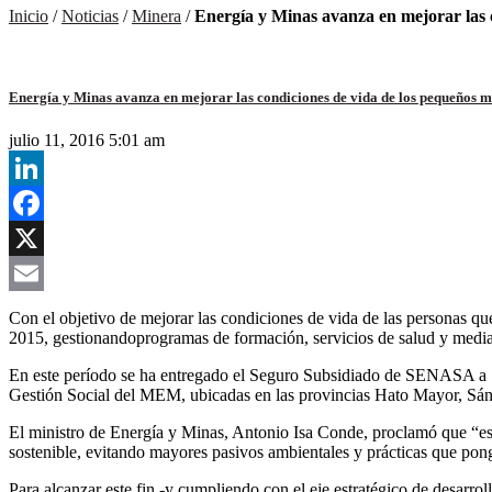
Inicio
/
Noticias
/
Minera
/
Energía y Minas avanza en mejorar las 
Energía y Minas avanza en mejorar las condiciones de vida de los pequeños m
julio 11, 2016 5:01 am
LinkedIn
Facebook
X
Email
Con el objetivo de mejorar las condiciones de vida de las personas 
2015, gestionandoprogramas de formación, servicios de salud y mediand
En este período se ha entregado el Seguro Subsidiado de SENASA a 10
Gestión Social del MEM, ubicadas en las provincias Hato Mayor, Sá
El ministro de Energía y Minas, Antonio Isa Conde, proclamó que “es
sostenible, evitando mayores pasivos ambientales y prácticas que ponga
Para alcanzar este fin -y cumpliendo con el eje estratégico de desarr