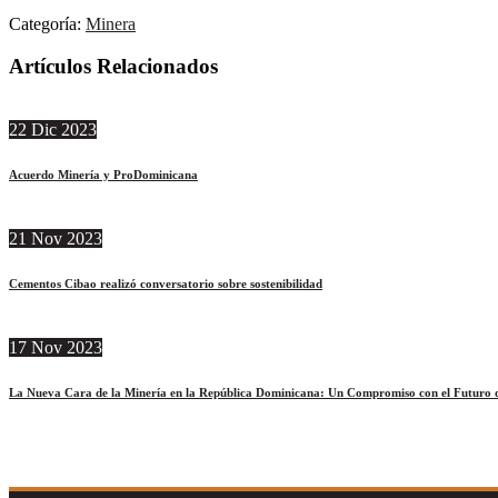
Categoría:
Minera
Artículos Relacionados
22
Dic
2023
Acuerdo Minería y ProDominicana
21
Nov
2023
Cementos Cibao realizó conversatorio sobre sostenibilidad
17
Nov
2023
La Nueva Cara de la Minería en la República Dominicana: Un Compromiso con el Futuro d